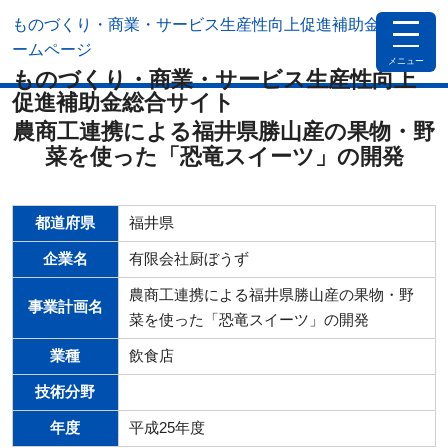
ものづくり・商業・サービス生産性向上促進補助金公式ホ
toggle
navigat
ームページ
メニュー
ものづくり・商業・サービス生産性向上
促進補助金総合サイト
農商工連携による福井県勝山産の果物・野
菜を使った「恐竜スイーツ」の開発
都道府県
福井県
企業名
有限会社厨ぼうず
農商工連携による福井県勝山産の果物・野
事業計画名
菜を使った「恐竜スイーツ」の開発
業種
飲食店
技術分野
年度
平成25年度