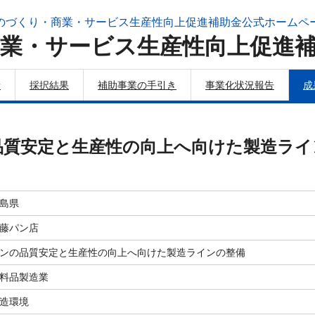
のづくり・商業・サービス生産性向上促進補助金公式ホームペ
業・サービス生産性向上促進
請
採択結果
補助事業の手引き
事業化状況報告
成
品質安定と生産性の向上へ向けた製造ライ
島県
藤パン店
ンの品質安定と生産性の向上へ向けた製造ラインの整備
料品製造業
造環境