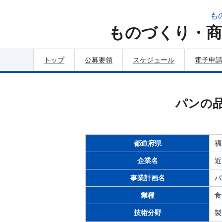
も
ものづくり・商
トップ
公募要領
スケジュール
電子申
パンの
都道府県
福
企業名
近
事業計画名
パ
業種
食
技術分野
製