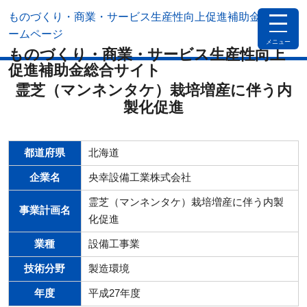
ものづくり・商業・サービス生産性向上促進補助金公式ホ
toggle
navigat
ームページ
メニュー
ものづくり・商業・サービス生産性向上
促進補助金総合サイト
霊芝（マンネンタケ）栽培増産に伴う内
製化促進
都道府県
北海道
企業名
央幸設備工業株式会社
霊芝（マンネンタケ）栽培増産に伴う内製
事業計画名
化促進
業種
設備工事業
技術分野
製造環境
年度
平成27年度