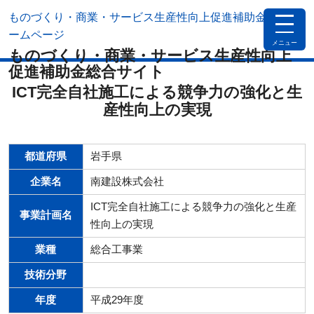
ものづくり・商業・サービス生産性向上促進補助金公式ホ
toggle
navigat
ームページ
メニュー
ものづくり・商業・サービス生産性向上
促進補助金総合サイト
ICT完全自社施工による競争力の強化と生
産性向上の実現
都道府県
岩手県
企業名
南建設株式会社
ICT完全自社施工による競争力の強化と生産
事業計画名
性向上の実現
業種
総合工事業
技術分野
年度
平成29年度