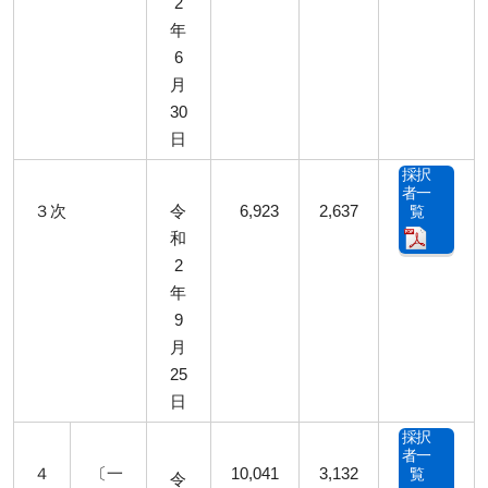
2
年
6
月
30
日
採択
者一
３次
令
6,923
2,637
覧
和
2
年
9
月
25
日
採択
者一
４
〔一
10,041
3,132
覧
令