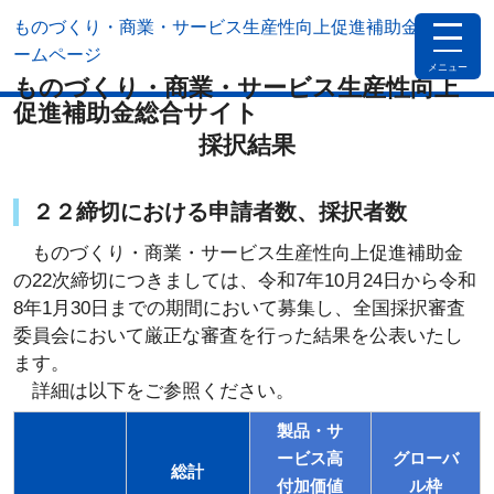
ものづくり・商業・サービス生産性向上促進補助金公式ホ
toggle
navigat
ームページ
メニュー
ものづくり・商業・サービス生産性向上
促進補助金総合サイト
採択結果
２２締切における申請者数、採択者数
ものづくり・商業・サービス生産性向上促進補助金
の22次締切につきましては、令和7年10月24日から令和
8年1月30日までの期間において募集し、全国採択審査
委員会において厳正な審査を行った結果を公表いたし
ます。
詳細は以下をご参照ください。
製品・サ
ービス高
グローバ
総計
付加価値
ル枠