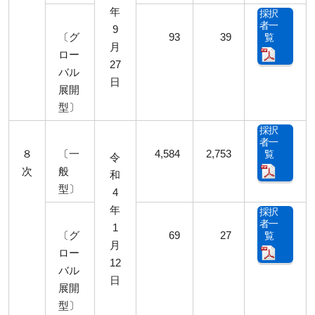
年
採択
者一
9
〔グ
93
39
覧
月
ロー
27
バル
日
展開
型〕
採択
者一
８
〔一
4,584
2,753
覧
令
次
般
和
型〕
4
年
採択
者一
1
〔グ
69
27
覧
月
ロー
12
バル
日
展開
型〕