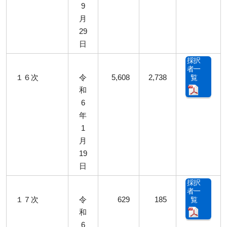
9
月
29
日
採択
者一
１６次
令
5,608
2,738
覧
和
6
年
1
月
19
日
採択
者一
１７次
令
629
185
覧
和
6