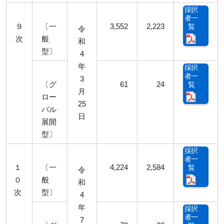
採択
者一
９
〔一
3,552
2,223
覧
令
次
般
和
型〕
4
年
採択
者一
3
〔グ
61
24
覧
月
ロー
25
バル
日
展開
型〕
採択
者一
１
〔一
4,224
2,584
覧
令
０
般
和
次
型〕
4
年
採択
者一
7