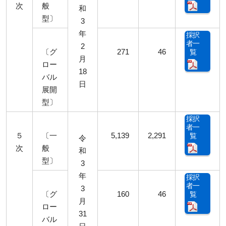
次
般
和
型〕
3
年
採択
者一
2
〔グ
271
46
覧
月
ロー
18
バル
日
展開
型〕
採択
者一
５
〔一
5,139
2,291
覧
令
次
般
和
型〕
3
年
採択
者一
3
〔グ
160
46
覧
月
ロー
31
バル