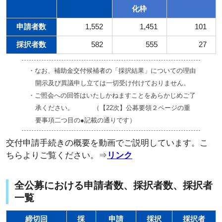
化枠
申請者数
1,552
1,451
101
採択者数
582
555
27
・なお、補助金交付候補者の「採択結果」についての理由
開示及び異議申し立ては一切受け付けておりません。
・ご照会への回答はいたしかねますことをあらかじめご了
承ください。 （【22次】公募要領２ページの重
要事項二つ目の●記載の通りです）
交付申請手続きの概要を動画でご説明しています。こ
ちらよりご覧ください。⇒
リンク
全公募における申請者数、採択者数、採択者
一覧
締切回
採
申請
採択
採択者