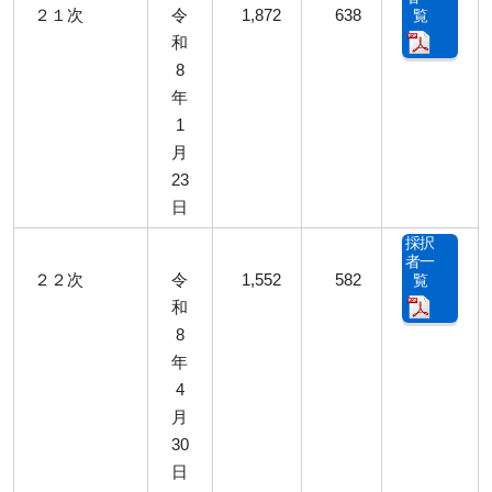
２１次
令
1,872
638
覧
和
8
年
1
月
23
日
採択
者一
２２次
令
1,552
582
覧
和
8
年
4
月
30
日