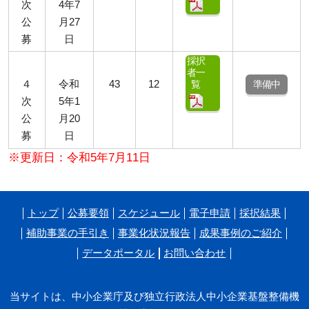
次
4年7
公
月27
募
日
採択
者一
準備中
４
令和
43
12
覧
次
5年1
公
月20
募
日
※更新日：令和5年7月11日
トップ
公募要領
スケジュール
電子申請
採択結果
補助事業の手引き
事業化状況報告
成果事例のご紹介
データポータル
お問い合わせ
当サイトは、中小企業庁及び独立行政法人中小企業基盤整備機