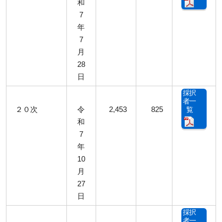
和
7
年
7
月
28
日
採択
者一
２０次
令
2,453
825
覧
和
7
年
10
月
27
日
採択
者一