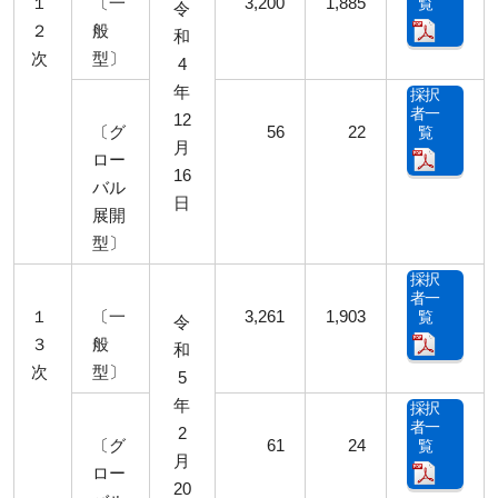
１
〔一
3,200
1,885
覧
令
２
般
和
次
型〕
4
年
採択
者一
12
〔グ
56
22
覧
月
ロー
16
バル
日
展開
型〕
採択
者一
１
〔一
3,261
1,903
覧
令
３
般
和
次
型〕
5
年
採択
者一
2
〔グ
61
24
覧
月
ロー
20