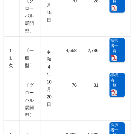
〔グ
70
28
覧
月
ロー
15
バル
日
展開
型〕
採択
者一
１
〔一
4,668
2,786
覧
令
１
般
和
次
型〕
4
年
採択
者一
10
〔グ
76
31
覧
月
ロー
20
バル
日
展開
型〕
採択
者一