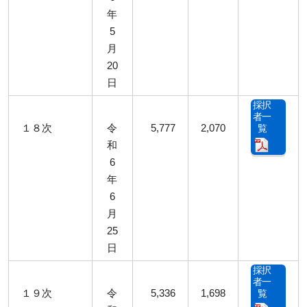
年
5
月
20
日
採択
者一
１８次
令
5,777
2,070
覧
和
6
年
6
月
25
日
採択
者一
１９次
令
5,336
1,698
覧