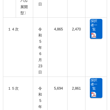
バル
日
展開
型〕
採択
者一
１４次
令
4,865
2,470
覧
和
5
年
6
月
23
日
採択
者一
１５次
令
5,694
2,861
覧
和
5
年