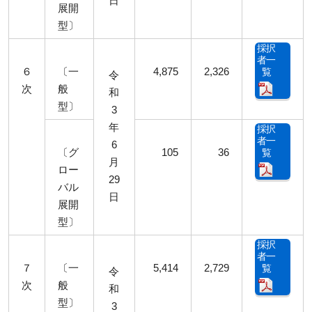
日
展開
型〕
採択
者一
６
〔一
4,875
2,326
覧
令
次
般
和
型〕
3
年
採択
者一
6
〔グ
105
36
覧
月
ロー
29
バル
日
展開
型〕
採択
者一
７
〔一
5,414
2,729
覧
令
次
般
和
型〕
3