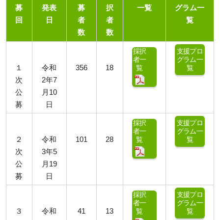
募
発表
募
択
一覧
グラム一
回
日
者
者
覧
数
数
支援プロ
採択
グラム一
者一
覧
１
令和
356
18
覧
次
2年7
公
月10
募
日
支援プロ
採択
グラム一
者一
覧
２
令和
101
28
覧
次
3年5
公
月19
募
日
支援プロ
採択
グラム一
者一
覧
３
令和
41
13
覧